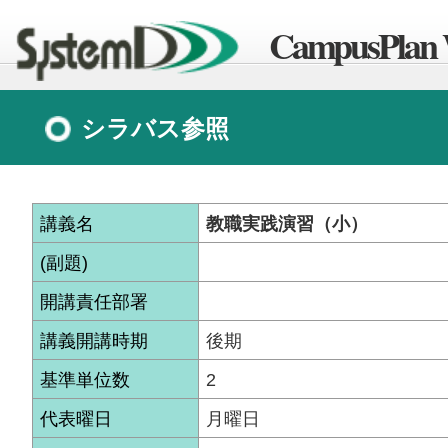
CampusPlan Web Service
シラバス参照
講義名
教職実践演習（小）
(副題)
開講責任部署
講義開講時期
後期
講義区分
基準単位数
2
時間
代表曜日
月曜日
代表時限
校地
科目分類名
教育の基礎的理解に関する科目
科目分野名
教育実習に関する科目
対象学科・年次
２年次後期
必須/選択
小学校二種免許状必修
担当教員